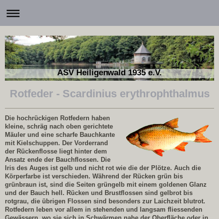
ASV Heiligenwald 1935 e.V.
Rotfeder - Scardinius erythrophthalmus
Die hochrückigen Rotfedern haben
kleine, schräg nach oben gerichtete
Mäuler und eine scharfe Bauchkante
mit Kielschuppen. Der Vorderrand
der Rückenflosse liegt hinter dem
Ansatz ende der Bauchflossen. Die
Iris des Auges ist gelb und nicht rot wie die der Plötze. Auch die
Körperfarbe ist verschieden. Während der Rücken grün bis
grünbraun ist, sind die Seiten grüngelb mit einem goldenen Glanz
und der Bauch hell. Rücken und Brustflossen sind gelbrot bis
rotgrau, die übrigen Flossen sind besonders zur Laichzeit blutrot.
Rotfedern leben vor allem in stehenden und langsam fliessenden
Gewässern, wo sie sich in Schwärmen nahe der Oberfläche oder in