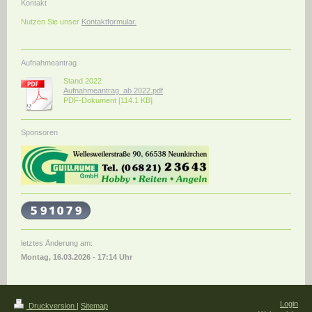
Kontakt
Nutzen Sie unser
Kontaktformular
.
Aufnahmeantrag
Stand 2022
Aufnahmeantrag_ab 2022.pdf
PDF-Dokument [114.1 KB]
Sponsoren
letztes Änderung am:
Montag, 16
.03.2026 - 17:14
Uhr
Login
Druckversion
|
Sitemap