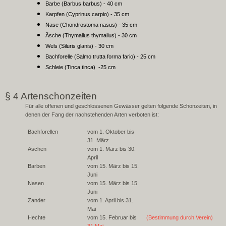
Barbe (Barbus barbus) - 40 cm
Karpfen (Cyprinus carpio) - 35 cm
Nase (Chondrostoma nasus) - 35 cm
Äsche (Thymallus thymallus) - 30 cm
Wels (Siluris glanis) - 30 cm
Bachforelle (Salmo trutta forma fario) - 25 cm
Schleie (Tinca tinca) -25 cm
§ 4 Artenschonzeiten
Für alle offenen und geschlossenen Gewässer gelten folgende Schonzeiten, in
denen der Fang der nachstehenden Arten verboten ist:
Bachforellen
vom 1. Oktober bis
31. März
Äschen
vom 1. März bis 30.
April
Barben
vom 15. März bis 15.
Juni
Nasen
vom 15. März bis 15.
Juni
Zander
vom 1. April bis 31.
Mai
Hechte
vom 15. Februar bis
(Bestimmung durch Verein)