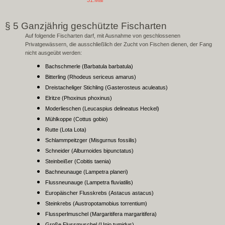
31.Mai
§ 5 Ganzjährig geschützte Fischarten
Auf folgende Fischarten darf, mit Ausnahme von geschlossenen
Privatgewässern, die ausschließlich der Zucht von Fischen dienen, der Fang
nicht ausgeübt werden:
Bachschmerle (Barbatula barbatula)
Bitterling (Rhodeus sericeus amarus)
Dreistacheliger Stichling (Gasterosteus aculeatus)
Elritze (Phoxinus phoxinus)
Moderlieschen (Leucaspius delineatus Heckel)
Mühlkoppe (Cottus gobio)
Rutte (Lota Lota)
Schlammpeitzger (Misgurnus fossilis)
Schneider (Alburnoides bipunctatus)
Steinbeißer (Cobitis taenia)
Bachneunauge (Lampetra planeri)
Flussneunauge (Lampetra fluviatilis)
Europäischer Flusskrebs (Astacus astacus)
Steinkrebs (Austropotamobius torrentium)
Flussperlmuschel (Margaritifera margaritifera)
Große Flussmuschel (Unio tumidus)