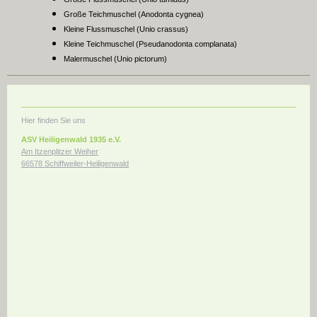
Große Teichmuschel (Anodonta cygnea)
Kleine Flussmuschel (Unio crassus)
Kleine Teichmuschel (Pseudanodonta complanata)
Malermuschel (Unio pictorum)
Hier finden Sie uns
ASV Heiligenwald 1935 e.V.
Am Itzenplitzer Weiher
66578 Schiffweiler-Heiligenwald